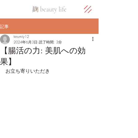
​麹 beauty life
記事
terumiy12
2024年6月3日
読了時間: 3分
【腸活の力: 美肌への効
果】
お立ち寄りいただき