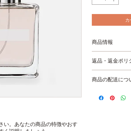
カ
商品情報
商品の詳細を入力し
返品・返金ポリ
明に加え、商品の特
しましょう。
返品・返金規約を入
商品の配送につ
だけなかった場合の
ましょう。規約の内
頼を獲得し、安心し
配送地域、料金、所
する情報を入力して
とで、お客様の信頼
ただけます。
さい。あなたの商品の特徴やおす