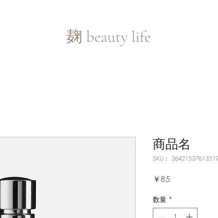
​麹 beauty life
商品名
SKU： 3642153761351
価
￥85
格
数量
*